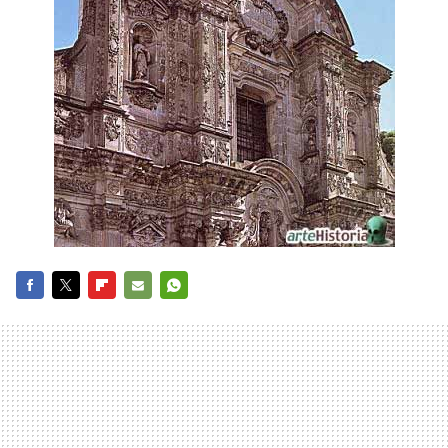
FACEBOOK
TWITTER
FLIPBOARD
E-
WHATSAPP
MAIL