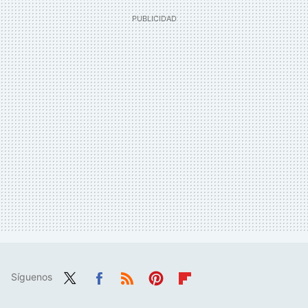
Síguenos
Twit
Fac
RSS
Pint
Flip