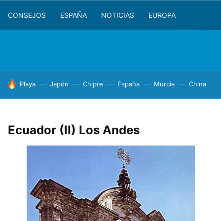
CONSEJOS
ESPAÑA
NOTICIAS
EUROPA
HOY SE HABLA DE
Playa
Japón
Chipre
España
Murcia
China
Ecuador (II) Los Andes