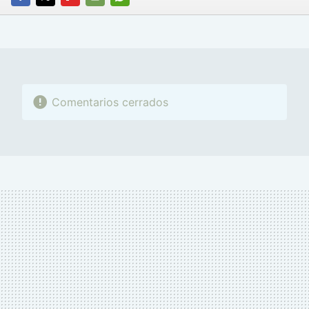
FACEBOOK
TWITTER
FLIPBOARD
E-
WHATSAPP
MAIL
Comentarios cerrados