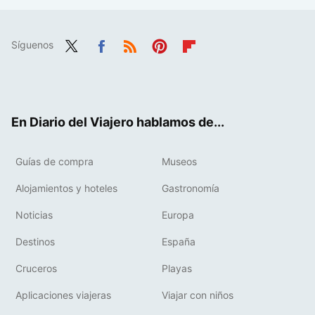
Síguenos
Twit
Fac
RSS
Pint
Flip
ter
ebo
eres
boa
ok
t
rd
En Diario del Viajero hablamos de...
Guías de compra
Museos
Alojamientos y hoteles
Gastronomía
Noticias
Europa
Destinos
España
Cruceros
Playas
Aplicaciones viajeras
Viajar con niños