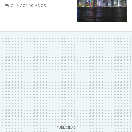
COMENTARIOS
7
HACE 10 AÑOS