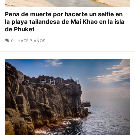
Pena de muerte por hacerte un selfie en
la playa tailandesa de Mai Khao en la isla
de Phuket
COMENTARIOS
0
HACE 7 AÑOS