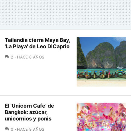
Tailandia cierra Maya Bay,
'La Playa' de Leo DiCaprio
COMENTARIOS
2
HACE 8 AÑOS
El 'Unicorn Cafe' de
Bangkok: azúcar,
unicornios y ponis
COMENTARIOS
0
HACE 9 AÑOS