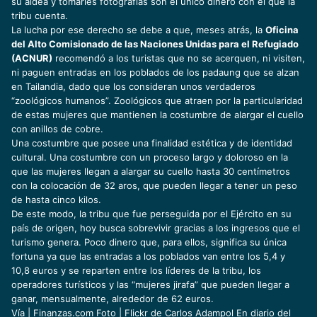
su aldea y tomarles fotografías son el único dinero con el que la
tribu cuenta.
La lucha por ese derecho se debe a que, meses atrás, la
Oficina
del Alto Comisionado de las Naciones Unidas para el Refugiado
(ACNUR)
recomendó a los turistas que no se acerquen, ni visiten,
ni paguen entradas en los poblados de los padaung que se alzan
en Tailandia, dado que los consideran unos verdaderos
“zoológicos humanos”. Zoológicos que atraen por la particularidad
de estas mujeres que mantienen la costumbre de alargar el cuello
con anillos de cobre.
Una costumbre que posee una finalidad estética y de identidad
cultural. Una costumbre con un proceso largo y doloroso en la
que las mujeres llegan a alargar su cuello hasta 30 centímetros
con la colocación de 32 aros, que pueden llegar a tener un peso
de hasta cinco kilos.
De este modo, la tribu que fue perseguida por el Ejército en su
país de origen, hoy busca sobrevivir gracias a los ingresos que el
turismo genera. Poco dinero que, para ellos, significa su única
fortuna ya que las entradas a los poblados van entre los 5,4 y
10,8 euros y se reparten entre los líderes de la tribu, los
operadores turísticos y las “mujeres jirafa” que pueden llegar a
ganar, mensualmente, alrededor de 62 euros.
Vía |
Finanzas.com
Foto |
Flickr de Carlos Adampol
En diario del