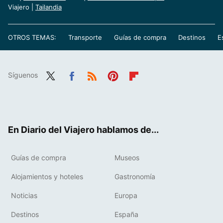
Viajero |
Tailandia
OTROS TEMAS:
Transporte
Guías de compra
Destinos
E
Síguenos
Twit
Fac
RSS
Pint
Flip
ter
ebo
eres
boa
ok
t
rd
En Diario del Viajero hablamos de...
Guías de compra
Museos
Alojamientos y hoteles
Gastronomía
Noticias
Europa
Destinos
España