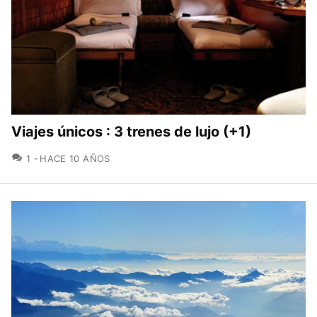
Viajes únicos : 3 trenes de lujo (+1)
COMENTARIOS
1
HACE 10 AÑOS