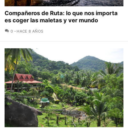
Compañeros de Ruta: lo que nos importa
es coger las maletas y ver mundo
COMENTARIOS
0
HACE 8 AÑOS