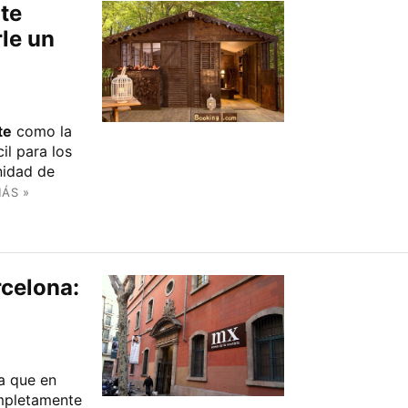
te
rle un
te
como la
il para los
nidad de
MÁS »
celona:
a que en
mpletamente