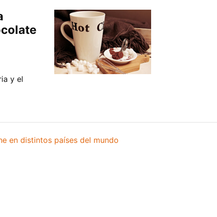
a
ocolate
ia y el