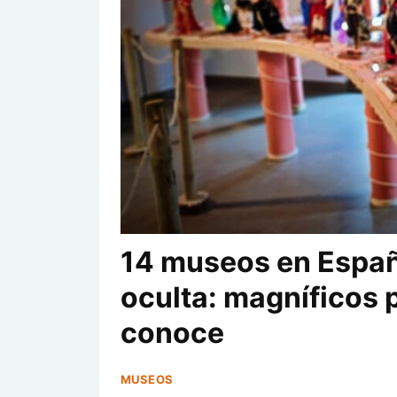
14 museos en Españ
oculta: magníficos p
conoce
MUSEOS