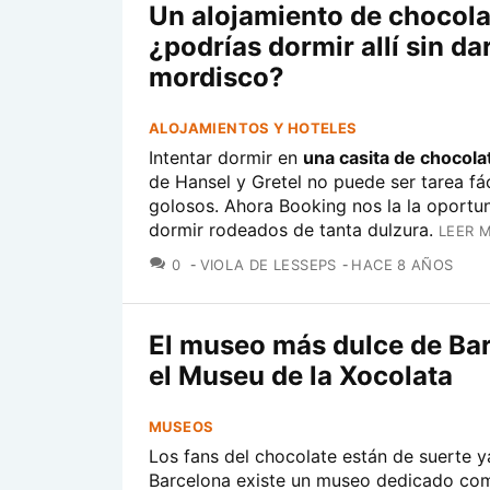
Un alojamiento de chocola
¿podrías dormir allí sin da
mordisco?
ALOJAMIENTOS Y HOTELES
Intentar dormir en
una casita de chocola
de Hansel y Gretel no puede ser tarea fác
golosos. Ahora
Booking
nos la la oportu
dormir rodeados de tanta dulzura.
LEER 
COMENTARIOS
0
VIOLA DE LESSEPS
HACE 8 AÑOS
El museo más dulce de Bar
el Museu de la Xocolata
MUSEOS
Los fans del chocolate están de suerte y
Barcelona existe un museo dedicado co