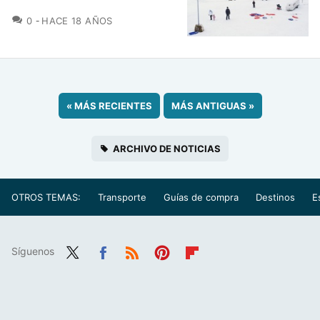
COMENTARIOS
0
HACE 18 AÑOS
«
MÁS RECIENTES
MÁS ANTIGUAS
»
ARCHIVO DE NOTICIAS
OTROS TEMAS:
Transporte
Guías de compra
Destinos
E
Síguenos
Twit
Fac
RSS
Pint
Flip
ter
ebo
eres
boa
ok
t
rd