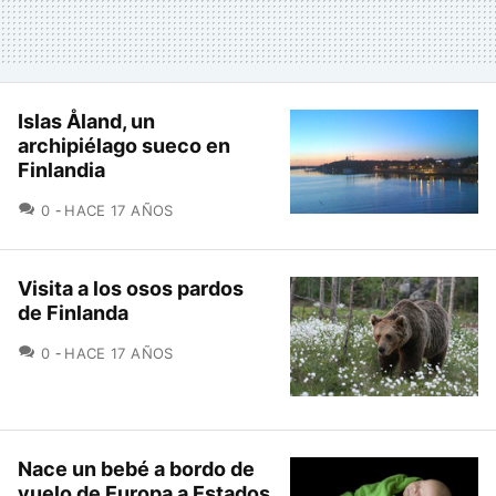
Islas Åland, un
archipiélago sueco en
Finlandia
COMENTARIOS
0
HACE 17 AÑOS
Visita a los osos pardos
de Finlanda
COMENTARIOS
0
HACE 17 AÑOS
Nace un bebé a bordo de
vuelo de Europa a Estados