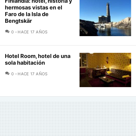
Finlandia: hotel, historia y
hermosas vistas en el
Faro de la Isla de
Bengtskär
COMENTARIOS
0
HACE 17 AÑOS
Hotel Room, hotel de una
sola habitación
COMENTARIOS
0
HACE 17 AÑOS