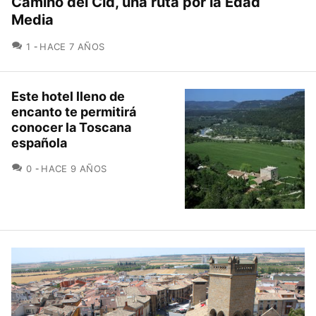
Camino del Cid, una ruta por la Edad
Media
COMENTARIOS
1
HACE 7 AÑOS
Este hotel lleno de
encanto te permitirá
conocer la Toscana
española
COMENTARIOS
0
HACE 9 AÑOS