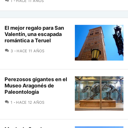
1
HACE 11 AÑOS
El mejor regalo para San
Valentín, una escapada
romántica a Teruel
COMENTARIOS
3
HACE 11 AÑOS
Perezosos gigantes en el
Museo Aragonés de
Paleontología
COMENTARIOS
1
HACE 12 AÑOS