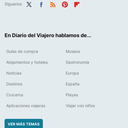
Síguenos
Twit
Fac
RSS
Pint
Flip
ter
ebo
eres
boa
ok
t
rd
En Diario del Viajero hablamos de...
Guías de compra
Museos
Alojamientos y hoteles
Gastronomía
Noticias
Europa
Destinos
España
Cruceros
Playas
Aplicaciones viajeras
Viajar con niños
VER MÁS TEMAS