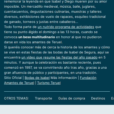
rememorar la leyenda en que Isabel y Diego mueren por su amor
imposible. Un mercadillo medieval, música, baile, juglares,
cuentacuentos, degustaciones culinarias, muestras y talleres
diversos, exhibiciones de vuelo de rapaces, esquileo tradicional
de ganado, torneos y justas entre caballeros…
Todo forma parte de
un nutrido programa de actividades
que
tiene su punto álgido el domingo a las 13 horas, cuando se
convoca
un beso multitudinario
en honor al que no pudieron
darse en vida los amantes de Teruel.
Si queréis conocer más de cerca la historia de los amantes y cómo
se vive en estas fiestas de las bodas de Isabel de Segura, aquí se
encuentra
un vídeo que resume las fiestas del año pasado
en 5
minutos. Y aunque la celebración es bastante reciente, pues
comenzó en 1997, se va convirtiendo año tras año, gracias a una
gran afluencia de público y participantes, en una tradición.
Sitio Oficial |
Bodas de Isabel
Más información |
Fundación
Amantes de Teruel
|
Turismo Teruel
OTROS TEMAS:
Transporte
Guías de compra
Destinos
E