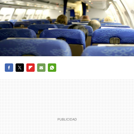
FACEBOOK
TWITTER
FLIPBOARD
E-
WHATSAPP
MAIL