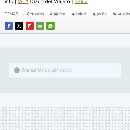
info |
IATA
Diario del Viajero |
Salud
TEMAS
Consejos
América
salud
avión
Vuelos
FACEBOOK
TWITTER
FLIPBOARD
E-
WHATSAPP
MAIL
Comentarios cerrados