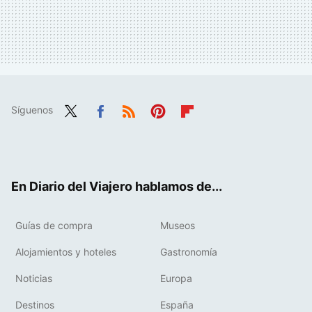
Síguenos
Twit
Fac
RSS
Pint
Flip
ter
ebo
eres
boa
ok
t
rd
En Diario del Viajero hablamos de...
Guías de compra
Museos
Alojamientos y hoteles
Gastronomía
Noticias
Europa
Destinos
España