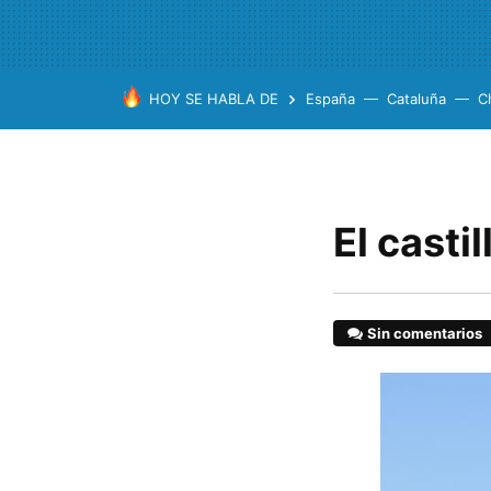
HOY SE HABLA DE
España
Cataluña
C
El casti
Sin comentarios