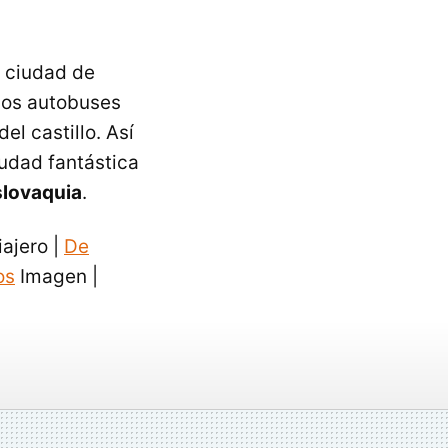
 ciudad de
ios autobuses
l castillo. Así
udad fantástica
slovaquia
.
iajero |
De
os
Imagen |