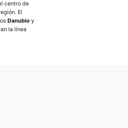
l centro de
región. El
íos
Danubio
y
an la línea