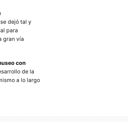
e
se dejó tal y
al para
a gran vía
useo con
sarrollo de la
mismo a lo largo