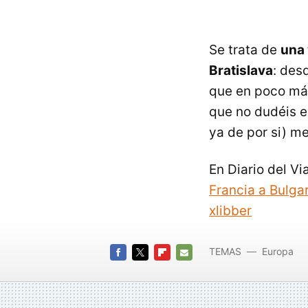
Se trata de
una 
Bratislava
: des
que en poco más 
que no dudéis en
ya de por si) m
En Diario del Vi
Francia a Bulgar
xlibber
TEMAS
Europa
FACEBOOK
TWITTER
FLIPBOARD
E-
MAIL