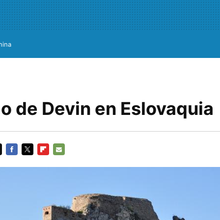
hina
llo de Devin en Eslovaquia
FACEBOOK
TWITTER
FLIPBOARD
E-
MAIL