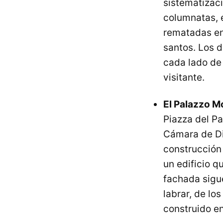
sistematizaci
columnatas, 
rematadas en 
santos. Los 
cada lado de 
visitante.
El Palazzo M
Piazza del Pa
Cámara de Dip
construcción 
un edificio q
fachada sigue
labrar, de lo
construido en