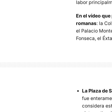
labor principal
En el vídeo qu
romanas
: la Co
el Palacio Monte
Fonseca, el Éxt
La Plaza de 
fue enterame
considera est