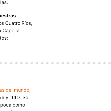
las.
aestras
os Cuatro Ríos,
la Capella
tos:
las del mundo
,
56 y 1667. Se
a época como