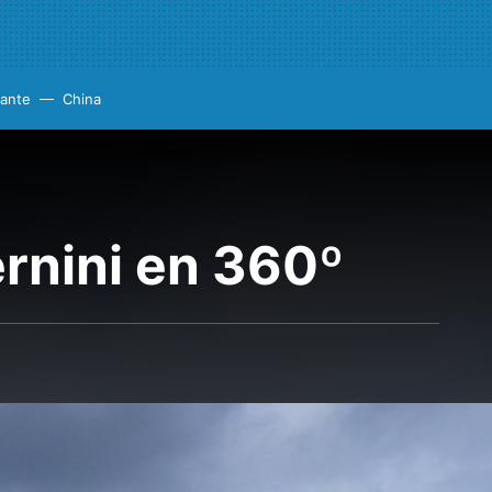
cante
China
rnini en 360º