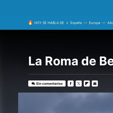
HOY SE HABLA DE
España
Europa
Ali
La Roma de Be
Sin comentarios
FACEBOOK
TWITTER
FLIPBOARD
E-
MAIL