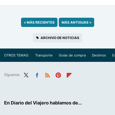
«
MÁS RECIENTES
MÁS ANTIGUAS
»
ARCHIVO DE NOTICIAS
OTROS TEMAS:
Transporte
Guías de compra
Destinos
E
Síguenos
Twit
Fac
RSS
Pint
Flip
ter
ebo
eres
boa
ok
t
rd
En Diario del Viajero hablamos de...