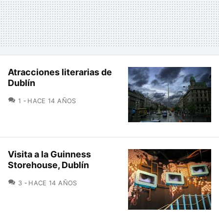
Atracciones literarias de
Dublín
COMENTARIOS
1
HACE 14 AÑOS
Visita a la Guinness
Storehouse, Dublín
COMENTARIOS
3
HACE 14 AÑOS