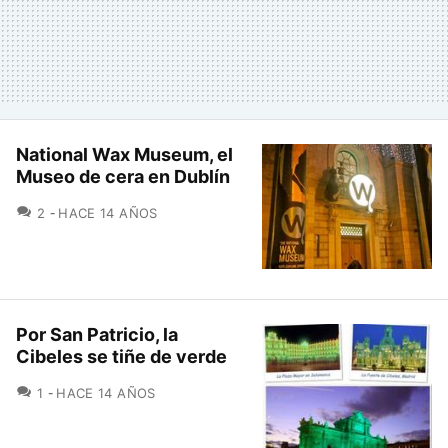
National Wax Museum, el
Museo de cera en Dublín
COMENTARIOS
2
HACE 14 AÑOS
Por San Patricio, la
Cibeles se tiñe de verde
COMENTARIOS
1
HACE 14 AÑOS