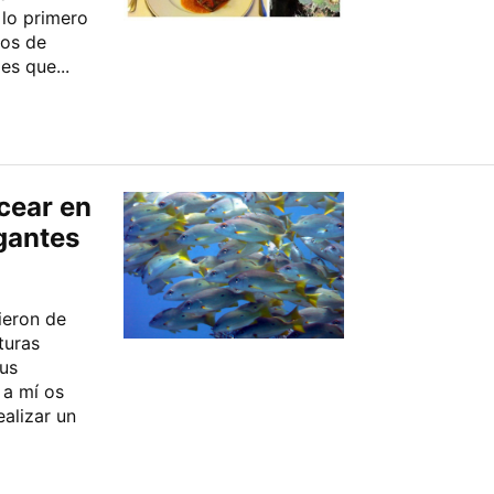
lo primero
nos de
es que...
cear en
igantes
ieron de
turas
us
 a mí os
ealizar un