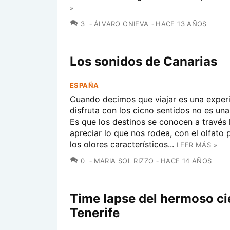
»
COMENTARIOS
3
ÁLVARO ONIEVA
HACE 13 AÑOS
Los sonidos de Canarias
ESPAÑA
Cuando decimos que viajar es una experi
disfruta con los cicno sentidos no es un
Es que los destinos se conocen a través l
apreciar lo que nos rodea, con el olfato 
los olores característicos...
LEER MÁS »
COMENTARIOS
0
MARIA SOL RIZZO
HACE 14 AÑOS
Time lapse del hermoso ci
Tenerife