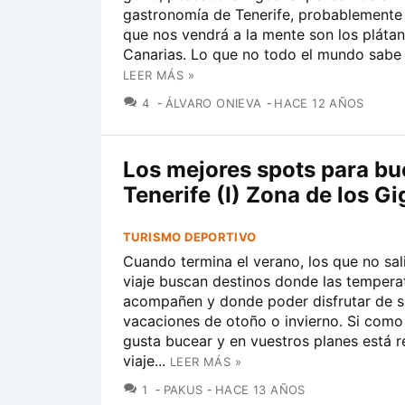
gastronomía de Tenerife, probablemente 
que nos vendrá a la mente son los pláta
Canarias. Lo que no todo el mundo sabe 
LEER MÁS »
COMENTARIOS
4
ÁLVARO ONIEVA
HACE 12 AÑOS
Los mejores spots para bu
Tenerife (I) Zona de los G
TURISMO DEPORTIVO
Cuando termina el verano, los que no sal
viaje buscan destinos donde las tempera
acompañen y donde poder disfrutar de s
vacaciones de otoño o invierno. Si como
gusta bucear y en vuestros planes está r
viaje...
LEER MÁS »
COMENTARIOS
1
PAKUS
HACE 13 AÑOS