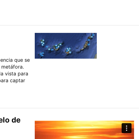
encia que se
a metáfora.
a vista para
para captar
elo de