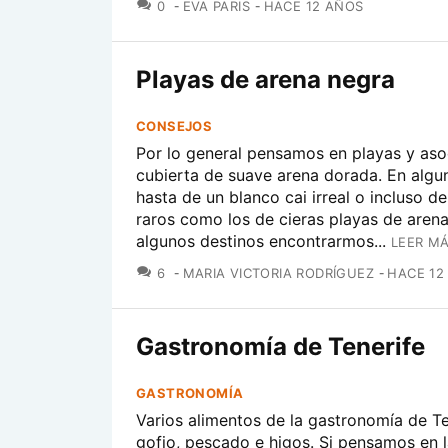
COMENTARIOS
0
EVA PARIS
HACE 12 AÑOS
Playas de arena negra
CONSEJOS
Por lo general pensamos en playas y as
cubierta de suave arena dorada. En algu
hasta de un blanco cai irreal o incluso de
raros como los de cieras playas de aren
algunos destinos encontrarmos...
LEER MÁ
COMENTARIOS
6
MARIA VICTORIA RODRÍGUEZ
HACE 12
Gastronomía de Tenerife
GASTRONOMÍA
Varios alimentos de la gastronomía de Te
gofio, pescado e higos. Si pensamos en 