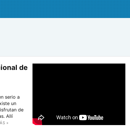
cional de
n serio a
xiste un
isfrutan de
. Allí
ÁS »