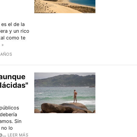
 es el de la
era y un rico
tal como te
 »
 AÑOS
 aunque
lácidas"
 públicos
 debería
amos. Sin
 no lo
...
LEER MÁS