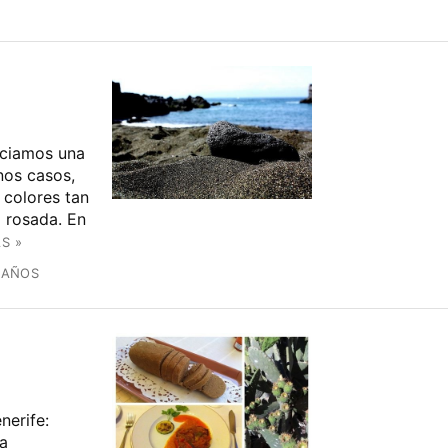
ociamos una
nos casos,
 colores tan
a rosada. En
S »
 AÑOS
nerife:
la