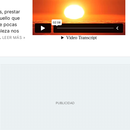
s, prestar
uello que
ue pocas
aleza nos
.
LEER MÁS »