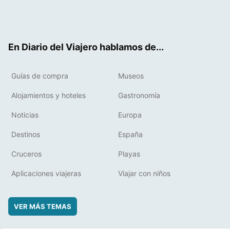
Twit
Fac
RSS
Pint
Flip
ter
ebo
eres
boa
ok
t
rd
En Diario del Viajero hablamos de...
Guías de compra
Museos
Alojamientos y hoteles
Gastronomía
Noticias
Europa
Destinos
España
Cruceros
Playas
Aplicaciones viajeras
Viajar con niños
VER MÁS TEMAS