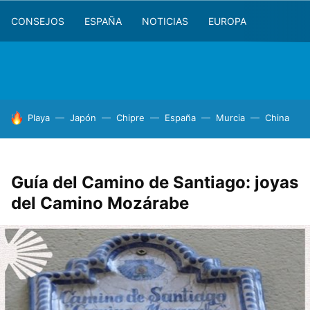
CONSEJOS
ESPAÑA
NOTICIAS
EUROPA
HOY SE HABLA DE
Playa
Japón
Chipre
España
Murcia
China
Guía del Camino de Santiago: joyas
del Camino Mozárabe