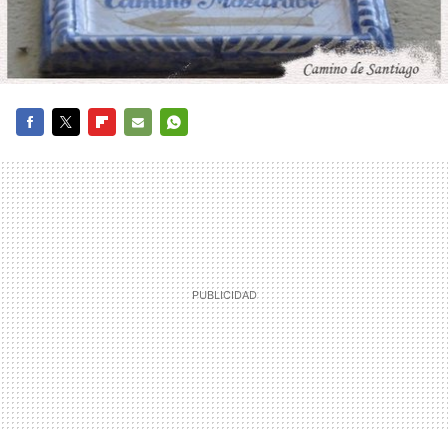
FACEBOOK
TWITTER
FLIPBOARD
E-
WHATSAPP
MAIL