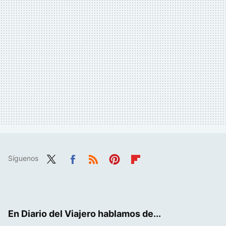
Síguenos
Twit
Fac
RSS
Pint
Flip
ter
ebo
eres
boa
ok
t
rd
En Diario del Viajero hablamos de...