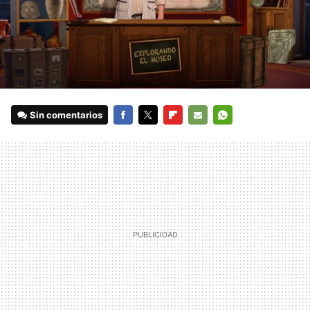
Sin comentarios
FACEBOOK
TWITTER
FLIPBOARD
E-
WHATSAPP
MAIL