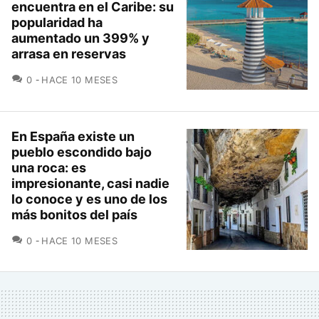
encuentra en el Caribe: su
popularidad ha
aumentado un 399% y
arrasa en reservas
COMENTARIOS
0
HACE 10 MESES
En España existe un
pueblo escondido bajo
una roca: es
impresionante, casi nadie
lo conoce y es uno de los
más bonitos del país
COMENTARIOS
0
HACE 10 MESES