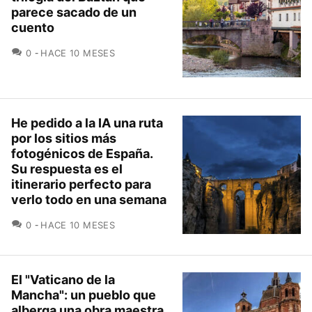
parece sacado de un
cuento
COMENTARIOS
0
HACE 10 MESES
He pedido a la IA una ruta
por los sitios más
fotogénicos de España.
Su respuesta es el
itinerario perfecto para
verlo todo en una semana
COMENTARIOS
0
HACE 10 MESES
El "Vaticano de la
Mancha": un pueblo que
alberga una obra maestra