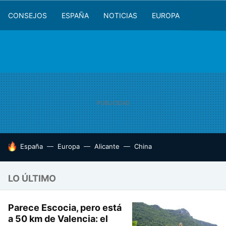
CONSEJOS
ESPAÑA
NOTICIAS
EUROPA
HOY SE HABLA DE
España
Europa
Alicante
China
LO ÚLTIMO
Parece Escocia, pero está
a 50 km de Valencia: el