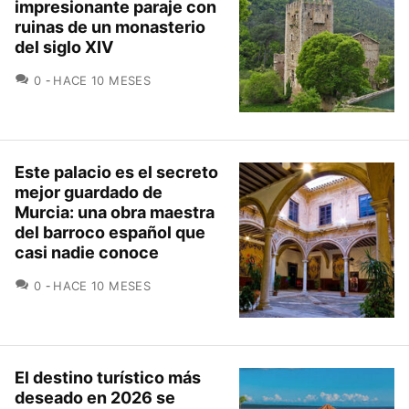
impresionante paraje con
ruinas de un monasterio
del siglo XIV
COMENTARIOS
0
HACE 10 MESES
Este palacio es el secreto
mejor guardado de
Murcia: una obra maestra
del barroco español que
casi nadie conoce
COMENTARIOS
0
HACE 10 MESES
El destino turístico más
deseado en 2026 se