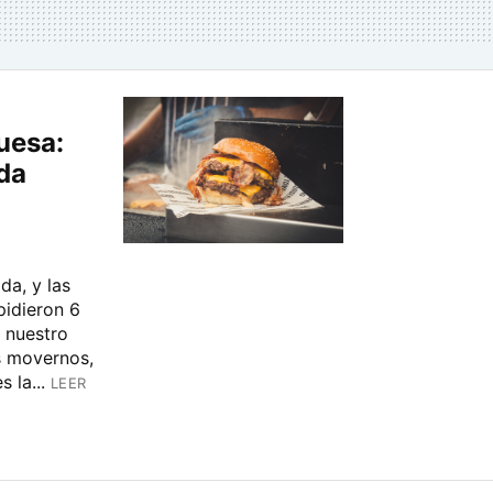
uesa:
da
a, y las
idieron 6
 nuestro
s movernos,
 la...
LEER