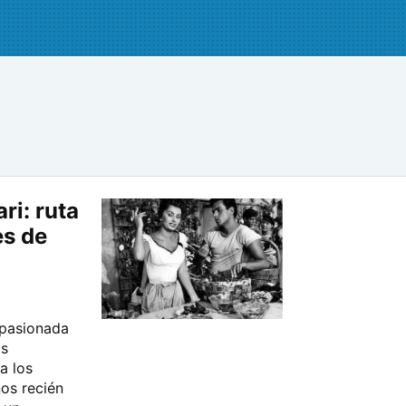
ri: ruta
es de
apasionada
ás
a los
ños recién