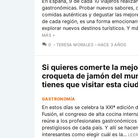
En España, 9 de cada 10 viajeros realiz
gastronómicas. Probar nuevos sabores, d
comidas auténticas y degustar las mejor
de cada región, es una forma emocionan
explorar nuevos destinos turísticos. Y más
MÁS »
COMENTARIOS
0
TERESA MORALES
HACE 3 AÑOS
Si quieres comerte la mejo
croqueta de jamón del mu
tienes que visitar esta ciu
GASTRONOMÍA
En estos días se celebra la XXIª edición 
Fusión, el congreso de alta cocina intern
reúne a los profesionales gastronómicos
prestigiosos de cada país. Y allí se hace
interesantes como elegir cuál es la...
LEER