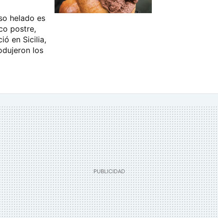
oso helado es
co postre,
ó en Sicilia,
odujeron los