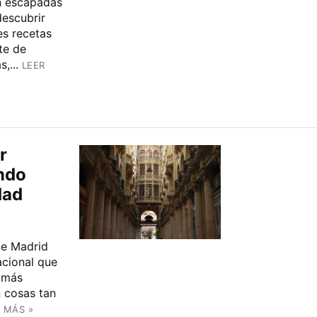
an escapadas
escubrir
es recetas
te de
,...
LEER
r
ndo
dad
de Madrid
acional que
 más
n cosas tan
 MÁS »