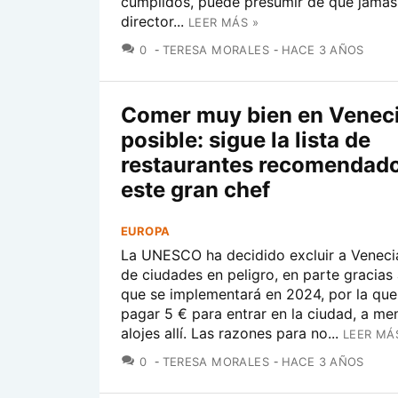
cumplidos, puede presumir de que jamás
director...
LEER MÁS »
COMENTARIOS
0
TERESA MORALES
HACE 3 AÑOS
Comer muy bien en Veneci
posible: sigue la lista de
restaurantes recomendado
este gran chef
EUROPA
La UNESCO ha decidido excluir a Venecia
de ciudades en peligro, en parte gracias
que se implementará en 2024, por la que
pagar 5 € para entrar en la ciudad, a me
alojes allí. Las razones para no...
LEER MÁ
COMENTARIOS
0
TERESA MORALES
HACE 3 AÑOS