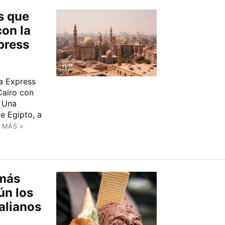
s que
con la
xpress
ia Express
Cairo con
. Una
de Egipto, a
 MÁS »
 más
ún los
alianos