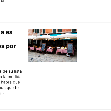
 un
a es
s por
 de su lista
 a la medida
 habrá que
nos que te
S »