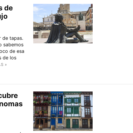
s de
ujo
 de tapas.
 lo sabemos
poco de esa
s de los
S »
cubre
ónomas