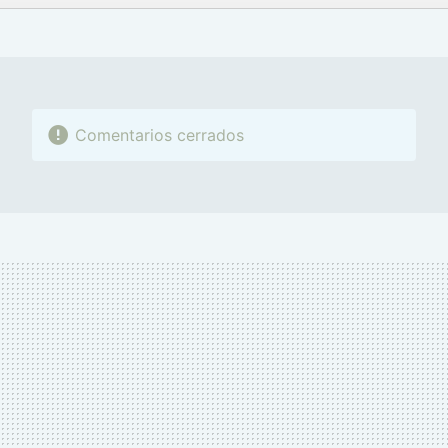
FACEBOOK
TWITTER
FLIPBOARD
E-
WHATSAPP
MAIL
Comentarios cerrados