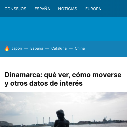
CONSEJOS
ESPAÑA
NOTICIAS
EUROPA
HOY SE HABLA DE
Japón
España
Cataluña
China
Dinamarca: qué ver, cómo moverse
y otros datos de interés