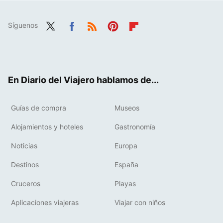
Síguenos
Twit
Fac
RSS
Pint
Flip
ter
ebo
eres
boa
ok
t
rd
En Diario del Viajero hablamos de...
Guías de compra
Museos
Alojamientos y hoteles
Gastronomía
Noticias
Europa
Destinos
España
Cruceros
Playas
Aplicaciones viajeras
Viajar con niños