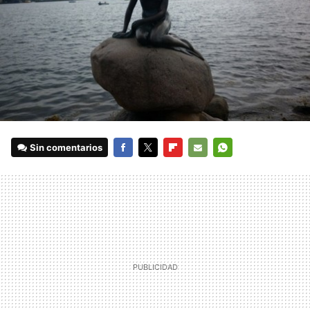
Sin comentarios
FACEBOOK
TWITTER
FLIPBOARD
E-
WHATSAPP
MAIL