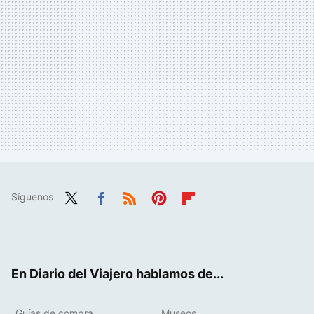
Síguenos
Twit
Fac
RSS
Pint
Flip
ter
ebo
eres
boa
ok
t
rd
En Diario del Viajero hablamos de...
Guías de compra
Museos