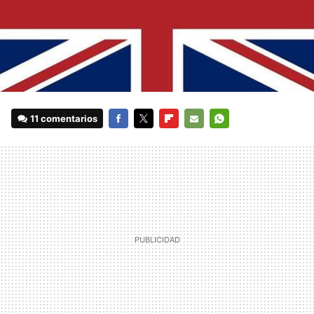
11 comentarios
FACEBOOK
TWITTER
FLIPBOARD
E-
WHATSAPP
MAIL