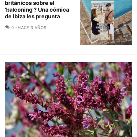
británicos sobre el
'balconing'? Una cómica
de Ibiza les pregunta
COMENTARIOS
0
HACE 3 AÑOS