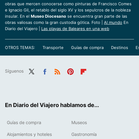
obras que mercen conocerse como pinturas de Francisco Comes
e Ignacio Gil, el retablo del siglo XV y los sepulcros de la nobleza
insular. En el
Museo Diocesano
se encuentra gran parte de las
obras valiosas como la gran custodia gótica. Foto |
Al mundo
En
Diario del Viajero |
Las playas de Baleares en una web
OTROS TEMAS:
Transporte
Guías de compra
Destinos
E
Síguenos
Twit
Fac
RSS
Pint
Flip
ter
ebo
eres
boa
ok
t
rd
En Diario del Viajero hablamos de...
Guías de compra
Museos
Alojamientos y hoteles
Gastronomía