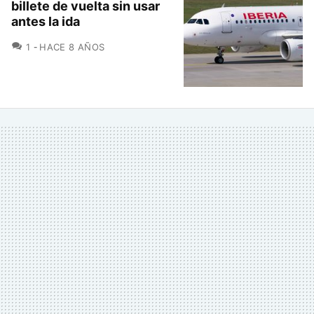
billete de vuelta sin usar
antes la ida
COMENTARIOS
1
HACE 8 AÑOS