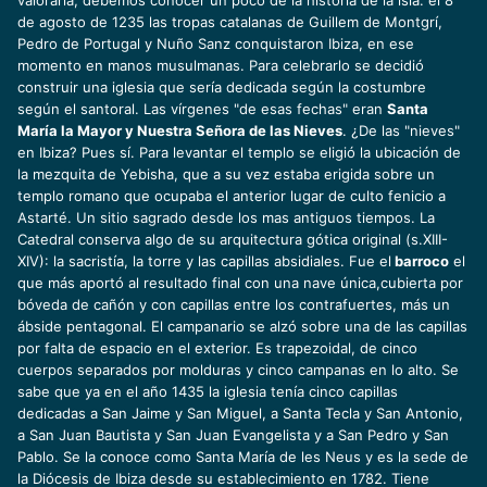
valorarla, debemos conocer un poco de la historia de la isla: el 8
de agosto de 1235 las tropas catalanas de Guillem de Montgrí,
Pedro de Portugal y Nuño Sanz conquistaron Ibiza, en ese
momento en manos musulmanas. Para celebrarlo se decidió
construir una iglesia que sería dedicada según la costumbre
según el santoral. Las vírgenes "de esas fechas" eran
Santa
María la Mayor y Nuestra Señora de las Nieves
. ¿De las "nieves"
en Ibiza? Pues sí. Para levantar el templo se eligió la ubicación de
la mezquita de Yebisha, que a su vez estaba erigida sobre un
templo romano que ocupaba el anterior lugar de culto fenicio a
Astarté. Un sitio sagrado desde los mas antiguos tiempos. La
Catedral conserva algo de su arquitectura gótica original (s.XIII-
XIV): la sacristía, la torre y las capillas absidiales. Fue el
barroco
el
que más aportó al resultado final con una nave única,cubierta por
bóveda de cañón y con capillas entre los contrafuertes, más un
ábside pentagonal. El campanario se alzó sobre una de las capillas
por falta de espacio en el exterior. Es trapezoidal, de cinco
cuerpos separados por molduras y cinco campanas en lo alto. Se
sabe que ya en el año 1435 la iglesia tenía cinco capillas
dedicadas a San Jaime y San Miguel, a Santa Tecla y San Antonio,
a San Juan Bautista y San Juan Evangelista y a San Pedro y San
Pablo. Se la conoce como Santa María de les Neus y es la sede de
la Diócesis de Ibiza desde su establecimiento en 1782. Tiene