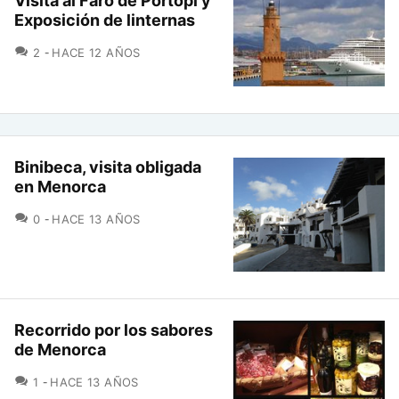
Visita al Faro de Portopí y
Exposición de linternas
COMENTARIOS
2
HACE 12 AÑOS
Binibeca, visita obligada
en Menorca
COMENTARIOS
0
HACE 13 AÑOS
Recorrido por los sabores
de Menorca
COMENTARIOS
1
HACE 13 AÑOS