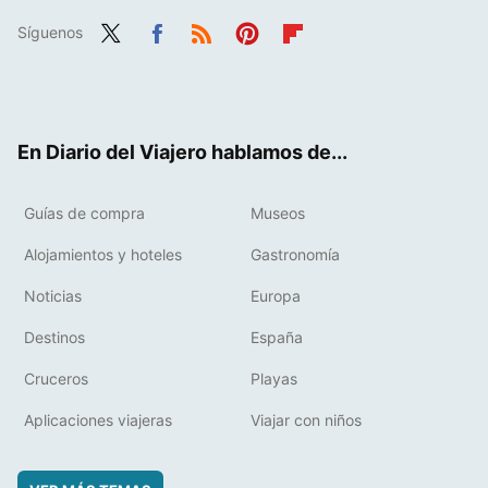
Síguenos
Twit
Fac
RSS
Pint
Flip
ter
ebo
eres
boa
ok
t
rd
En Diario del Viajero hablamos de...
Guías de compra
Museos
Alojamientos y hoteles
Gastronomía
Noticias
Europa
Destinos
España
Cruceros
Playas
Aplicaciones viajeras
Viajar con niños