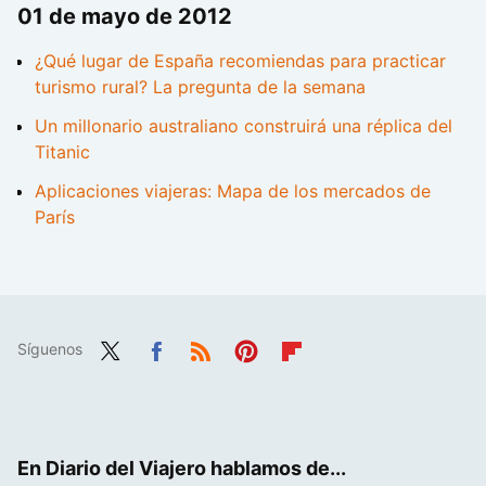
01 de mayo de 2012
¿Qué lugar de España recomiendas para practicar
turismo rural? La pregunta de la semana
Un millonario australiano construirá una réplica del
Titanic
Aplicaciones viajeras: Mapa de los mercados de
París
Síguenos
Twit
Fac
RSS
Pint
Flip
ter
ebo
eres
boa
ok
t
rd
En Diario del Viajero hablamos de...