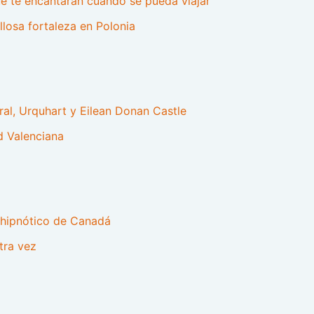
e te encantarán cuando se pueda viajar
llosa fortaleza en Polonia
ral, Urquhart y Eilean Donan Castle
d Valenciana
 hipnótico de Canadá
tra vez