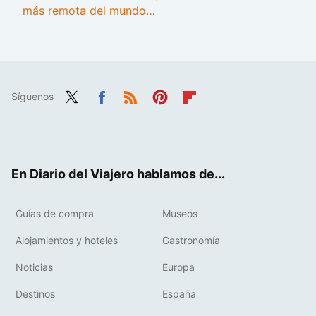
más remota del mundo…
Síguenos
Twit
Fac
RSS
Pint
Flip
ter
ebo
eres
boa
ok
t
rd
En Diario del Viajero hablamos de...
Guías de compra
Museos
Alojamientos y hoteles
Gastronomía
Noticias
Europa
Destinos
España