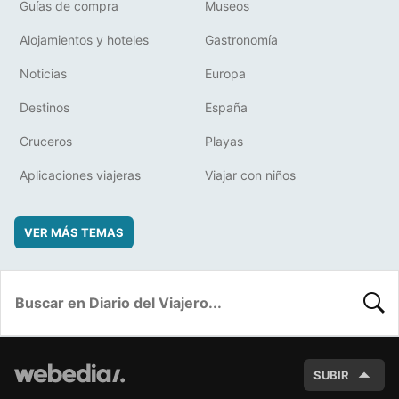
Guías de compra
Museos
Alojamientos y hoteles
Gastronomía
Noticias
Europa
Destinos
España
Cruceros
Playas
Aplicaciones viajeras
Viajar con niños
VER MÁS TEMAS
BUSC
SUBIR