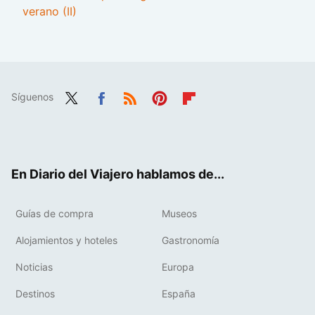
verano (II)
Síguenos
Twit
Fac
RSS
Pint
Flip
ter
ebo
eres
boa
ok
t
rd
En Diario del Viajero hablamos de...
Guías de compra
Museos
Alojamientos y hoteles
Gastronomía
Noticias
Europa
Destinos
España